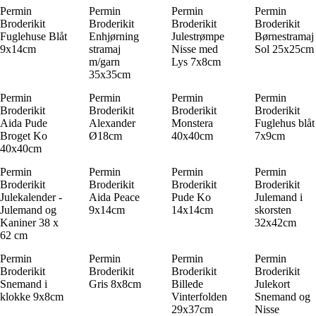
Permin
Permin
Permin
Permin
Broderikit
Broderikit
Broderikit
Broderikit
Fuglehuse Blåt
Enhjørning
Julestrømpe
Børnestramaj
9x14cm
stramaj
Nisse med
Sol 25x25cm
m/garn
Lys 7x8cm
35x35cm
Permin
Permin
Permin
Permin
Broderikit
Broderikit
Broderikit
Broderikit
Aida Pude
Alexander
Monstera
Fuglehus blåt
Broget Ko
Ø18cm
40x40cm
7x9cm
40x40cm
Permin
Permin
Permin
Permin
Broderikit
Broderikit
Broderikit
Broderikit
Julekalender -
Aida Peace
Pude Ko
Julemand i
Julemand og
9x14cm
14x14cm
skorsten
Kaniner 38 x
32x42cm
62 cm
Permin
Permin
Permin
Permin
Broderikit
Broderikit
Broderikit
Broderikit
Snemand i
Gris 8x8cm
Billede
Julekort
klokke 9x8cm
Vinterfolden
Snemand og
29x37cm
Nisse