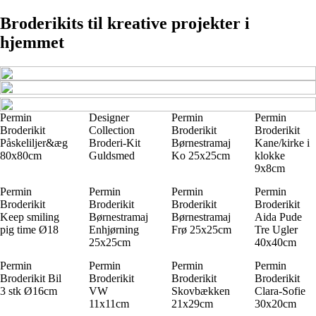
Broderikits til kreative projekter i
hjemmet
Permin
Designer
Permin
Permin
Broderikit
Collection
Broderikit
Broderikit
Påskeliljer&æg
Broderi-Kit
Børnestramaj
Kane/kirke i
80x80cm
Guldsmed
Ko 25x25cm
klokke
9x8cm
Permin
Permin
Permin
Permin
Broderikit
Broderikit
Broderikit
Broderikit
Keep smiling
Børnestramaj
Børnestramaj
Aida Pude
pig time Ø18
Enhjørning
Frø 25x25cm
Tre Ugler
25x25cm
40x40cm
Permin
Permin
Permin
Permin
Broderikit Bil
Broderikit
Broderikit
Broderikit
3 stk Ø16cm
VW
Skovbækken
Clara-Sofie
11x11cm
21x29cm
30x20cm