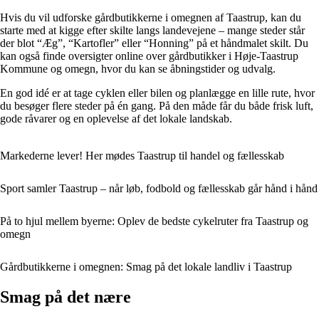
Hvis du vil udforske gårdbutikkerne i omegnen af Taastrup, kan du
starte med at kigge efter skilte langs landevejene – mange steder står
der blot “Æg”, “Kartofler” eller “Honning” på et håndmalet skilt. Du
kan også finde oversigter online over gårdbutikker i Høje-Taastrup
Kommune og omegn, hvor du kan se åbningstider og udvalg.
En god idé er at tage cyklen eller bilen og planlægge en lille rute, hvor
du besøger flere steder på én gang. På den måde får du både frisk luft,
gode råvarer og en oplevelse af det lokale landskab.
Markederne lever! Her mødes Taastrup til handel og fællesskab
Sport samler Taastrup – når løb, fodbold og fællesskab går hånd i hånd
På to hjul mellem byerne: Oplev de bedste cykelruter fra Taastrup og
omegn
Gårdbutikkerne i omegnen: Smag på det lokale landliv i Taastrup
Smag på det nære