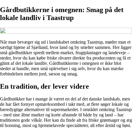
Gårdbutikkerne i omegnen: Smag på det
lokale landliv i Taastrup
Når man bevæger sig ud i landskabet omkring Taastrup, møder man et
særligt hjørne af Sjælland, hvor land og by smelter sammen. Her ligger
små gårdbutikker spredt mellem marker, frugtplantager og landeveje –
steder, hvor du kan købe friske råvarer direkte fra producenten og få et
glimt af det lokale landliv. Gårdbutikkerne i omegnen er ikke blot
steder at handle, men små oplevelser i sig selv, hvor du kan mærke
forbindelsen mellem jord, sæson og smag.
En tradition, der lever videre
Gårdbutikker har i mange år været en del af det danske landskab, men
de har fået fornyet opmærksomhed i takt med, at flere søger lokale og
bæredygtige alternativer til supermarkedet. I området omkring Taastrup
– med sine åbne marker og korte afstande til både by og land – har
traditionen gode vilkår. Her kan du finde alt fra friske grøntsager og æg
til honning, most og hjemmelavede specialiteter, alt efter årstid og høst.