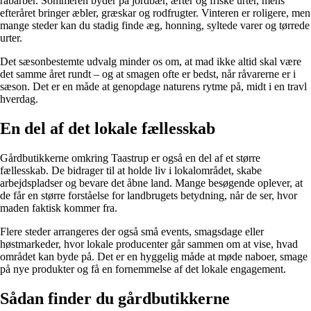
rabarber. Sommeren byder på jordbær, ærter og friske urter, mens
efteråret bringer æbler, græskar og rodfrugter. Vinteren er roligere, men
mange steder kan du stadig finde æg, honning, syltede varer og tørrede
urter.
Det sæsonbestemte udvalg minder os om, at mad ikke altid skal være
det samme året rundt – og at smagen ofte er bedst, når råvarerne er i
sæson. Det er en måde at genopdage naturens rytme på, midt i en travl
hverdag.
En del af det lokale fællesskab
Gårdbutikkerne omkring Taastrup er også en del af et større
fællesskab. De bidrager til at holde liv i lokalområdet, skabe
arbejdspladser og bevare det åbne land. Mange besøgende oplever, at
de får en større forståelse for landbrugets betydning, når de ser, hvor
maden faktisk kommer fra.
Flere steder arrangeres der også små events, smagsdage eller
høstmarkeder, hvor lokale producenter går sammen om at vise, hvad
området kan byde på. Det er en hyggelig måde at møde naboer, smage
på nye produkter og få en fornemmelse af det lokale engagement.
Sådan finder du gårdbutikkerne