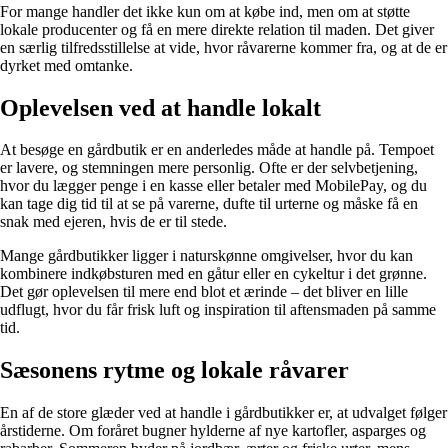
For mange handler det ikke kun om at købe ind, men om at støtte
lokale producenter og få en mere direkte relation til maden. Det giver
en særlig tilfredsstillelse at vide, hvor råvarerne kommer fra, og at de er
dyrket med omtanke.
Oplevelsen ved at handle lokalt
At besøge en gårdbutik er en anderledes måde at handle på. Tempoet
er lavere, og stemningen mere personlig. Ofte er der selvbetjening,
hvor du lægger penge i en kasse eller betaler med MobilePay, og du
kan tage dig tid til at se på varerne, dufte til urterne og måske få en
snak med ejeren, hvis de er til stede.
Mange gårdbutikker ligger i naturskønne omgivelser, hvor du kan
kombinere indkøbsturen med en gåtur eller en cykeltur i det grønne.
Det gør oplevelsen til mere end blot et ærinde – det bliver en lille
udflugt, hvor du får frisk luft og inspiration til aftensmaden på samme
tid.
Sæsonens rytme og lokale råvarer
En af de store glæder ved at handle i gårdbutikker er, at udvalget følger
årstiderne. Om foråret bugner hylderne af nye kartofler, asparges og