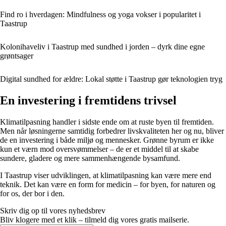
Find ro i hverdagen: Mindfulness og yoga vokser i popularitet i
Taastrup
Kolonihaveliv i Taastrup med sundhed i jorden – dyrk dine egne
grøntsager
Digital sundhed for ældre: Lokal støtte i Taastrup gør teknologien tryg
En investering i fremtidens trivsel
Klimatilpasning handler i sidste ende om at ruste byen til fremtiden.
Men når løsningerne samtidig forbedrer livskvaliteten her og nu, bliver
de en investering i både miljø og mennesker. Grønne byrum er ikke
kun et værn mod oversvømmelser – de er et middel til at skabe
sundere, gladere og mere sammenhængende bysamfund.
I Taastrup viser udviklingen, at klimatilpasning kan være mere end
teknik. Det kan være en form for medicin – for byen, for naturen og
for os, der bor i den.
Skriv dig op til vores nyhedsbrev
Bliv klogere med et klik – tilmeld dig vores gratis mailserie.