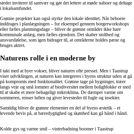
steder inviterer til samvær og gør det lettere at møde naboer og deltage
i lokalsamfundet.
Grønne projekter kan også styrke den lokale identitet. Når beboere
inddrages i planlægningen – for eksempel gennem borgerworkshops
eller fælles plantningsdage – bliver de grønne områder ikke bare
kommunale anlæg, men fælles ejendom. Det skaber stolthed og
ansvarsfølelse, som igen bidrager til, at områderne holdes pæne og
bruges aktivt.
Naturens rolle i en moderne by
I takt med at byer vokser, bliver naturen ofte presset. Men i Taastrup
viser udviklingen, at naturen kan integreres i byens struktur uden at gå
på kompromis med funktionalitet. Grønne tage på bygninger, træer
langs veje og små lommer af biodiversitet mellem boligblokke er med
til at skabe et mere behageligt mikroklima. De dæmper varme om
sommeren, renser luften og giver levesteder til fugle og insekter.
Samtidig bliver de grønne elementer en del af byens æstetik – et
levende bevis på, at bæredygtighed og skønhed kan gå hånd i hånd.
Kolde gys og varme smil – vinterbadning boomer i Taastrup