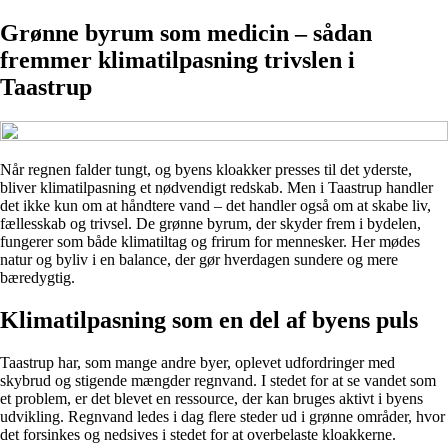
Grønne byrum som medicin – sådan
fremmer klimatilpasning trivslen i
Taastrup
Når regnen falder tungt, og byens kloakker presses til det yderste,
bliver klimatilpasning et nødvendigt redskab. Men i Taastrup handler
det ikke kun om at håndtere vand – det handler også om at skabe liv,
fællesskab og trivsel. De grønne byrum, der skyder frem i bydelen,
fungerer som både klimatiltag og frirum for mennesker. Her mødes
natur og byliv i en balance, der gør hverdagen sundere og mere
bæredygtig.
Klimatilpasning som en del af byens puls
Taastrup har, som mange andre byer, oplevet udfordringer med
skybrud og stigende mængder regnvand. I stedet for at se vandet som
et problem, er det blevet en ressource, der kan bruges aktivt i byens
udvikling. Regnvand ledes i dag flere steder ud i grønne områder, hvor
det forsinkes og nedsives i stedet for at overbelaste kloakkerne.