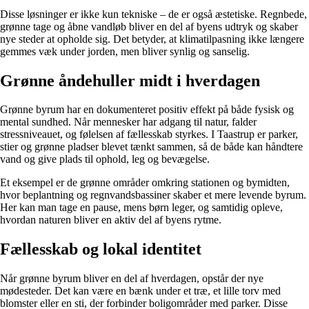
Disse løsninger er ikke kun tekniske – de er også æstetiske. Regnbede,
grønne tage og åbne vandløb bliver en del af byens udtryk og skaber
nye steder at opholde sig. Det betyder, at klimatilpasning ikke længere
gemmes væk under jorden, men bliver synlig og sanselig.
Grønne åndehuller midt i hverdagen
Grønne byrum har en dokumenteret positiv effekt på både fysisk og
mental sundhed. Når mennesker har adgang til natur, falder
stressniveauet, og følelsen af fællesskab styrkes. I Taastrup er parker,
stier og grønne pladser blevet tænkt sammen, så de både kan håndtere
vand og give plads til ophold, leg og bevægelse.
Et eksempel er de grønne områder omkring stationen og bymidten,
hvor beplantning og regnvandsbassiner skaber et mere levende byrum.
Her kan man tage en pause, mens børn leger, og samtidig opleve,
hvordan naturen bliver en aktiv del af byens rytme.
Fællesskab og lokal identitet
Når grønne byrum bliver en del af hverdagen, opstår der nye
mødesteder. Det kan være en bænk under et træ, et lille torv med
blomster eller en sti, der forbinder boligområder med parker. Disse