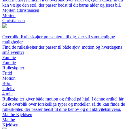
kan vælge den stol, der passer bedst til dit barns alder og jeres bil.
Morten Christiansen
Morten
Christiansen
Overblik: Rulleskøjter præsenteret til dig, der vil sammenligne
muligheder
Find de rulleskøjter der passer til både sjov, motion og hverdagens
små eventyr
Familie
Familie
Rulleskøjter
Fritid
Motion
Børn
Udeliv
4 min
Rulleskøjter giver både motion og frihed på hjul. I denne artikel får
du et overblik over forskellige typer og modeller, så du kan finde de
rulleskøjter, der passer bedst til dine behov og dit aktivitetsniveau.
Malthe Kjeldsen
Malthe
Kjeldsen