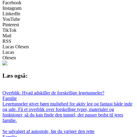
Facebook
Instagram
LinkedIn
YouTube
Pinterest
TikTok
Mail
RSS
Lucas Olesen
Lucas
Olesen
Læs også:
Overblik: Hvad adskiller de forskellige legetunneler?
Familie
Legetunneler giver børn mulighed for aktiv leg og fantasi både inde
og ude. Få et overblik over forskellige typer, materialer og
funktioner, så du kan finde den tunnel, der passer bedst til jeres
familie.
Se udvalget af autostole, før du vælger den rette
Familie