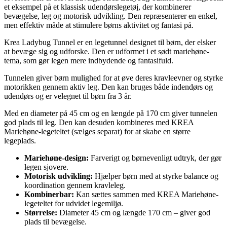
et eksempel på et klassisk udendørslegetøj, der kombinerer
bevægelse, leg og motorisk udvikling. Den repræsenterer en enkel,
men effektiv måde at stimulere børns aktivitet og fantasi på.
Krea Ladybug Tunnel er en legetunnel designet til børn, der elsker
at bevæge sig og udforske. Den er udformet i et sødt mariehøne-
tema, som gør legen mere indbydende og fantasifuld.
Tunnelen giver børn mulighed for at øve deres kravleevner og styrke
motorikken gennem aktiv leg. Den kan bruges både indendørs og
udendørs og er velegnet til børn fra 3 år.
Med en diameter på 45 cm og en længde på 170 cm giver tunnelen
god plads til leg. Den kan desuden kombineres med KREA
Mariehøne-legeteltet (sælges separat) for at skabe en større
legeplads.
Mariehøne-design:
Farverigt og børnevenligt udtryk, der gør
legen sjovere.
Motorisk udvikling:
Hjælper børn med at styrke balance og
koordination gennem kravleleg.
Kombinerbar:
Kan sættes sammen med KREA Mariehøne-
legeteltet for udvidet legemiljø.
Størrelse:
Diameter 45 cm og længde 170 cm – giver god
plads til bevægelse.