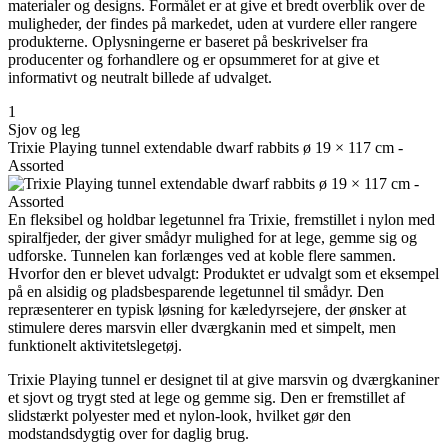
materialer og designs. Formålet er at give et bredt overblik over de
muligheder, der findes på markedet, uden at vurdere eller rangere
produkterne. Oplysningerne er baseret på beskrivelser fra
producenter og forhandlere og er opsummeret for at give et
informativt og neutralt billede af udvalget.
1
Sjov og leg
Trixie Playing tunnel extendable dwarf rabbits ø 19 × 117 cm -
Assorted
En fleksibel og holdbar legetunnel fra Trixie, fremstillet i nylon med
spiralfjeder, der giver smådyr mulighed for at lege, gemme sig og
udforske. Tunnelen kan forlænges ved at koble flere sammen.
Hvorfor den er blevet udvalgt: Produktet er udvalgt som et eksempel
på en alsidig og pladsbesparende legetunnel til smådyr. Den
repræsenterer en typisk løsning for kæledyrsejere, der ønsker at
stimulere deres marsvin eller dværgkanin med et simpelt, men
funktionelt aktivitetslegetøj.
Trixie Playing tunnel er designet til at give marsvin og dværgkaniner
et sjovt og trygt sted at lege og gemme sig. Den er fremstillet af
slidstærkt polyester med et nylon-look, hvilket gør den
modstandsdygtig over for daglig brug.