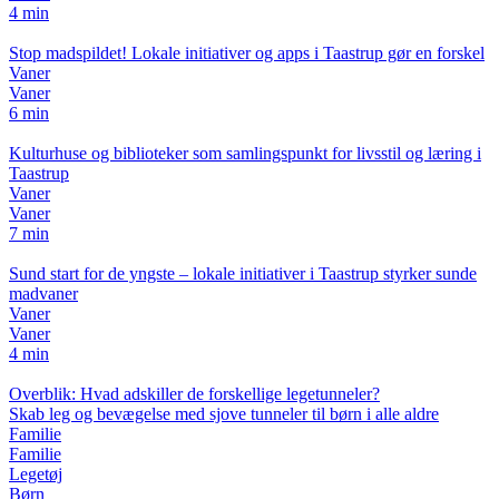
4 min
Stop madspildet! Lokale initiativer og apps i Taastrup gør en forskel
Vaner
Vaner
6 min
Kulturhuse og biblioteker som samlingspunkt for livsstil og læring i
Taastrup
Vaner
Vaner
7 min
Sund start for de yngste – lokale initiativer i Taastrup styrker sunde
madvaner
Vaner
Vaner
4 min
Overblik: Hvad adskiller de forskellige legetunneler?
Skab leg og bevægelse med sjove tunneler til børn i alle aldre
Familie
Familie
Legetøj
Børn