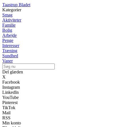
Taastrup Bladet
Kategorier
Smag
Aktiviteter
Familie
Bolig
Arbejde
Penge
Interesser
Træning
Sundhed
Vaner
Del glæden
X
Facebook
Instagram
LinkedIn
YouTube
Pinterest
TikTok
Mail
RSS
Min konto