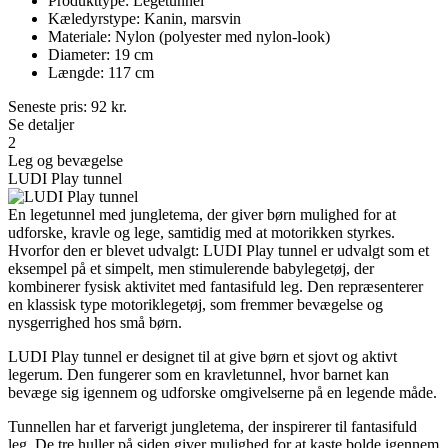
Produkttype: Legetunnel
Kæledyrstype: Kanin, marsvin
Materiale: Nylon (polyester med nylon-look)
Diameter: 19 cm
Længde: 117 cm
Seneste pris:
92
kr.
Se detaljer
2
Leg og bevægelse
LUDI Play tunnel
En legetunnel med jungletema, der giver børn mulighed for at
udforske, kravle og lege, samtidig med at motorikken styrkes.
Hvorfor den er blevet udvalgt: LUDI Play tunnel er udvalgt som et
eksempel på et simpelt, men stimulerende babylegetøj, der
kombinerer fysisk aktivitet med fantasifuld leg. Den repræsenterer
en klassisk type motoriklegetøj, som fremmer bevægelse og
nysgerrighed hos små børn.
LUDI Play tunnel er designet til at give børn et sjovt og aktivt
legerum. Den fungerer som en kravletunnel, hvor barnet kan
bevæge sig igennem og udforske omgivelserne på en legende måde.
Tunnellen har et farverigt jungletema, der inspirerer til fantasifuld
leg. De tre huller på siden giver mulighed for at kaste bolde igennem