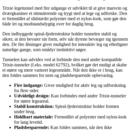
Trixie legetunnel med fire udgange er udviklet til at give marsvin og
dværgkaniner et stimulerende og trygt sted at lege og udforske. Den
er fremstillet af slidstærkt polyester med et nylon-look, som gør den
både let og modstandsdygtig over for daglig brug.
Den indbyggede spiral-fjederstruktur holder tunnelen stabil og
sikrer, at den bevarer sin form, selv når dyrene bevæger sig igennem
den. De fire åbninger giver mulighed for interaktiv leg og efterligner
naturlige gange, som smådyr instinktivt søger.
Tunnelen kan udvides ved at forbinde den med andre kompatible
Trixie-tunneler (f.eks. model 62792), hvilket gør det muligt at skabe
et større og mere varieret legeområde. Når den ikke er i brug, kan
den foldes sammen for nem og pladsbesparende opbevaring.
Fire indgange:
Giver mulighed for aktiv leg og udforskning
fra flere sider.
Udvideligt design:
Kan forbindes med andre Trixie-tunneler
for større legeareal.
Stabil konstruktion:
Spiral-fjederstruktur holder formen
under brug.
Holdbart materiale:
Fremstillet af polyester med nylon-look
for lang levetid.
Pladsbesparende:
Kan foldes sammen, når den ikke