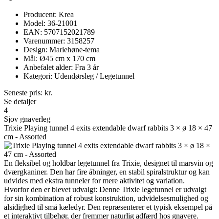
Producent: Krea
Model: 36-21001
EAN: 5707152021789
Varenummer: 3158257
Design: Mariehøne-tema
Mål: Ø45 cm x 170 cm
Anbefalet alder: Fra 3 år
Kategori: Udendørsleg / Legetunnel
Seneste pris:
kr.
Se detaljer
4
Sjov gnaverleg
Trixie Playing tunnel 4 exits extendable dwarf rabbits 3 × ø 18 × 47
cm - Assorted
En fleksibel og holdbar legetunnel fra Trixie, designet til marsvin og
dværgkaniner. Den har fire åbninger, en stabil spiralstruktur og kan
udvides med ekstra tunneler for mere aktivitet og variation.
Hvorfor den er blevet udvalgt: Denne Trixie legetunnel er udvalgt
for sin kombination af robust konstruktion, udvidelsesmulighed og
alsidighed til små kæledyr. Den repræsenterer et typisk eksempel på
et interaktivt tilbehør, der fremmer naturlig adfærd hos gnavere.