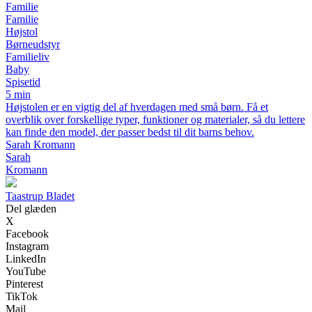
Familie
Familie
Højstol
Børneudstyr
Familieliv
Baby
Spisetid
5 min
Højstolen er en vigtig del af hverdagen med små børn. Få et
overblik over forskellige typer, funktioner og materialer, så du lettere
kan finde den model, der passer bedst til dit barns behov.
Sarah Kromann
Sarah
Kromann
Taastrup Bladet
Del glæden
X
Facebook
Instagram
LinkedIn
YouTube
Pinterest
TikTok
Mail