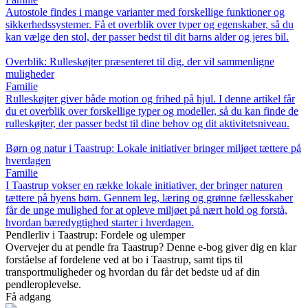
Autostole findes i mange varianter med forskellige funktioner og
sikkerhedssystemer. Få et overblik over typer og egenskaber, så du
kan vælge den stol, der passer bedst til dit barns alder og jeres bil.
Overblik: Rulleskøjter præsenteret til dig, der vil sammenligne
muligheder
Familie
Rulleskøjter giver både motion og frihed på hjul. I denne artikel får
du et overblik over forskellige typer og modeller, så du kan finde de
rulleskøjter, der passer bedst til dine behov og dit aktivitetsniveau.
Børn og natur i Taastrup: Lokale initiativer bringer miljøet tættere på
hverdagen
Familie
I Taastrup vokser en række lokale initiativer, der bringer naturen
tættere på byens børn. Gennem leg, læring og grønne fællesskaber
får de unge mulighed for at opleve miljøet på nært hold og forstå,
hvordan bæredygtighed starter i hverdagen.
Pendlerliv i Taastrup: Fordele og ulemper
Overvejer du at pendle fra Taastrup? Denne e-bog giver dig en klar
forståelse af fordelene ved at bo i Taastrup, samt tips til
transportmuligheder og hvordan du får det bedste ud af din
pendleroplevelse.
Få adgang