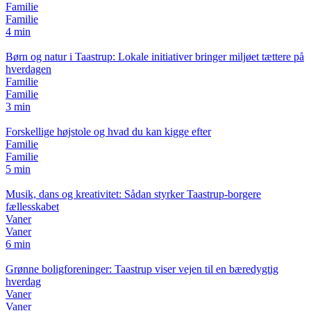
Familie
Familie
4 min
Børn og natur i Taastrup: Lokale initiativer bringer miljøet tættere på
hverdagen
Familie
Familie
3 min
Forskellige højstole og hvad du kan kigge efter
Familie
Familie
5 min
Musik, dans og kreativitet: Sådan styrker Taastrup-borgere
fællesskabet
Vaner
Vaner
6 min
Grønne boligforeninger: Taastrup viser vejen til en bæredygtig
hverdag
Vaner
Vaner