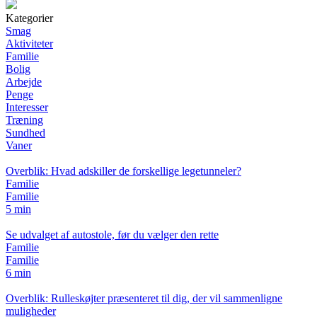
Kategorier
Smag
Aktiviteter
Familie
Bolig
Arbejde
Penge
Interesser
Træning
Sundhed
Vaner
Overblik: Hvad adskiller de forskellige legetunneler?
Familie
Familie
5 min
Se udvalget af autostole, før du vælger den rette
Familie
Familie
6 min
Overblik: Rulleskøjter præsenteret til dig, der vil sammenligne
muligheder