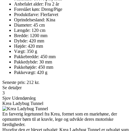
Anbefalet alder: Fra 2 år
Foreslået køn: Dreng/Pige
Produktfarve: Flerfarvet
Oprindelsesland: Kina
Diameter: 45 cm
Længde: 120 cm
Bredde: 1200 mm
Dybde: 420 mm
Højde: 420 mm
Vægt: 350 g
Pakkebredde: 450 mm
Pakkedybde: 30 mm
Pakkehøjde: 450 mm
Pakkevægt: 420 g
Seneste pris:
212
kr.
Se detaljer
3
Sjov Udendørsleg
Krea Ladybug Tunnel
En farverig legetunnel fra Krea, formet som en mariehøne, der
opmuntrer børn til at kravle, lege og udvikle deres motoriske
færdigheder.
Hvorfor den er blevet udvalgt: Krea Ladybug Tunnel er udvalgt som