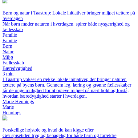
Børn og natur i Taastrup: Lokale initiativer bringer miljøet tættere på
hverdagen
Når børn møder naturen i hverdagen, spirer både nysgerrighed og
fællesskab
Familie
Familie
Børn
Natur
Miljø
Fællesskab
Bæredygtighed
3 min
I Taastrup vokser en række lokale initiativer, der bringer naturen
tættere på byens børn. Gennem leg, læring og grønne fællesskaber
får de unge mulighed for at opleve miljøet på nært hold og forstå,
hvordan bæredygtighed starter i hverdagen.
Marie Hennings
Marie
Hennings
Forskellige højstole og hvad du kan kigge efter
Gør spisetiden tryg og behagelig for både barn og forældre