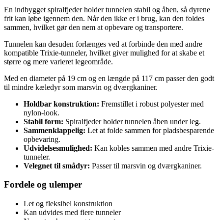
En indbygget spiralfjeder holder tunnelen stabil og åben, så dyrene
frit kan løbe igennem den. Når den ikke er i brug, kan den foldes
sammen, hvilket gør den nem at opbevare og transportere.
Tunnelen kan desuden forlænges ved at forbinde den med andre
kompatible Trixie-tunneler, hvilket giver mulighed for at skabe et
større og mere varieret legeområde.
Med en diameter på 19 cm og en længde på 117 cm passer den godt
til mindre kæledyr som marsvin og dværgkaniner.
Holdbar konstruktion:
Fremstillet i robust polyester med
nylon-look.
Stabil form:
Spiralfjeder holder tunnelen åben under leg.
Sammenklappelig:
Let at folde sammen for pladsbesparende
opbevaring.
Udvidelsesmulighed:
Kan kobles sammen med andre Trixie-
tunneler.
Velegnet til smådyr:
Passer til marsvin og dværgkaniner.
Fordele og ulemper
Let og fleksibel konstruktion
Kan udvides med flere tunneler