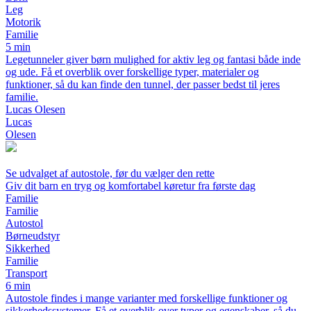
Leg
Motorik
Familie
5 min
Legetunneler giver børn mulighed for aktiv leg og fantasi både inde
og ude. Få et overblik over forskellige typer, materialer og
funktioner, så du kan finde den tunnel, der passer bedst til jeres
familie.
Lucas Olesen
Lucas
Olesen
Se udvalget af autostole, før du vælger den rette
Giv dit barn en tryg og komfortabel køretur fra første dag
Familie
Familie
Autostol
Børneudstyr
Sikkerhed
Familie
Transport
6 min
Autostole findes i mange varianter med forskellige funktioner og
sikkerhedssystemer. Få et overblik over typer og egenskaber, så du