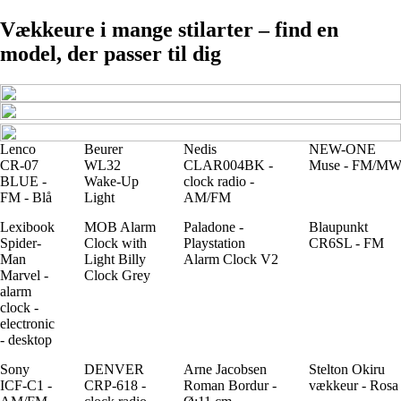
Vækkeure i mange stilarter – find en
model, der passer til dig
Lenco
Beurer
Nedis
NEW-ONE
CR-07
WL32
CLAR004BK -
Muse - FM/M
BLUE -
Wake-Up
clock radio -
FM - Blå
Light
AM/FM
Lexibook
MOB Alarm
Paladone -
Blaupunkt
Spider-
Clock with
Playstation
CR6SL - FM
Man
Light Billy
Alarm Clock V2
Marvel -
Clock Grey
alarm
clock -
electronic
- desktop
Sony
DENVER
Arne Jacobsen
Stelton Okiru
ICF-C1 -
CRP-618 -
Roman Bordur -
vækkeur - Rosa