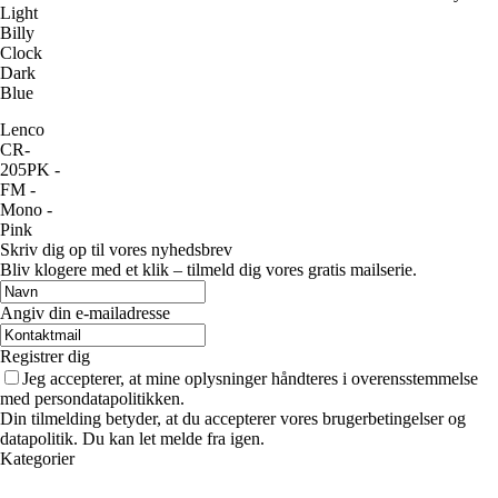
Light
Billy
Clock
Dark
Blue
Lenco
CR-
205PK -
FM -
Mono -
Pink
Skriv dig op til vores nyhedsbrev
Bliv klogere med et klik – tilmeld dig vores gratis mailserie.
Angiv din e-mailadresse
Registrer dig
Jeg accepterer, at mine oplysninger håndteres i overensstemmelse
med persondatapolitikken.
Din tilmelding betyder, at du accepterer vores brugerbetingelser og
datapolitik. Du kan let melde fra igen.
Kategorier