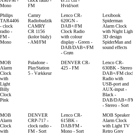
AM/FM -
clock radio -
Ø:11 cm -
Mono
FM
Hvid/sort
Philips
Camry
Lenco CR-
Lexibook
TAR4406
Radiobudzik
620GN -
Spiderman
- clock
CAMRY
DAB+/FM
Alarm Clock
radio -
CR 1156
Clock Radio
with Night Ligh
FM -
(kolor bialy)
with colour
3D design
Mono
- AM/FM
display - Green -
SpiderMan and
DAB/DAB+/FM
sound effects
- Grøn
MOB
Paladone -
DENVER CR-
Lenco CR-
Alarm
PlayStation
425 - FM
630BK - Stereo
Clock
5 - Vækkeur
DAB+/FM cloc
with
Radio with
Light
USB-port and
Billy
AUX-input -
Clock
Black -
Pink
DAB/DAB+/F
- Stereo - Sort
MOB
DENVER
Lenco CR-
MOB Speaker
Alarm
CRP-717 -
615BK -
Alarm Clock
Clock
clock radio -
DAB/FM -
with Light TV
with
FM - Sort
Mono - Sort
Retro Grey